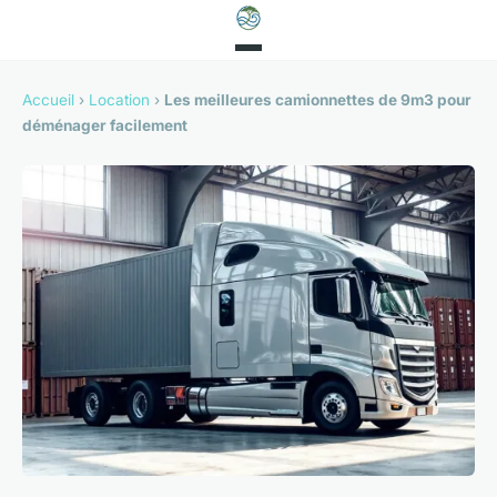
Accueil
›
Location
›
Les meilleures camionnettes de 9m3 pour
déménager facilement