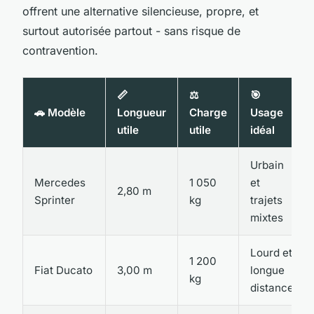
offrent une alternative silencieuse, propre, et
surtout autorisée partout - sans risque de
contravention.
📏
⚖️
🎯
🚗 Modèle
Longueur
Charge
Usage
utile
utile
idéal
Urbain
Mercedes
1 050
et
2,80 m
Sprinter
kg
trajets
mixtes
Lourd et
1 200
Fiat Ducato
3,00 m
longue
kg
distance